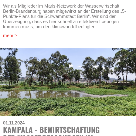
Wir als Mitglieder im Maris-Netzwerk der Wasserwirtschaft
Berlin-Brandenburg haben mitgewirkt an der Erstellung des „5-
Punkte-Plans für die Schwammstadt Berlin“. Wir sind der
Überzeugung, dass es hier schnell zu effektiven Lösungen
kommen muss, um den klimawandelbedingten
Herausforderungen gerecht werden zu können. Es sind mutige
mehr >
und nachhaltige Veränderungen bei Verwaltung, Finanzierung,
Regelung, Technologie und Ausbildung in dieser Stadt
notwendig.
Download:
5-Punkte-Plan für die Schwammstadt Berlin
01.11.2024
KAMPALA - BEWIRTSCHAFTUNG