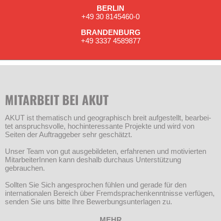
BERLIN
+49 30 8145460-0
BRANDENBURG
+49 3337 4589877
MITARBEIT BEI AKUT
AKUT ist thematisch und geogra­phisch breit aufgestellt, bearbei­
tet anspruchsvolle, hochinte­res­sante Projekte und wird von
Seiten der Auftraggeber sehr geschätzt.
Unser Team von gut ausgebil­de­ten, erfahrenen und motivier­ten
Mitarbeiter­Innen kann deshalb durchaus Unterstützung
gebrauchen.
Sollten Sie Sich angesprochen fühlen und gerade für den
internationalen Bereich über Fremd­sprachen­kennt­nisse verfügen,
senden Sie uns bitte Ihre Bewerbungs­unterlagen zu.
MEHR