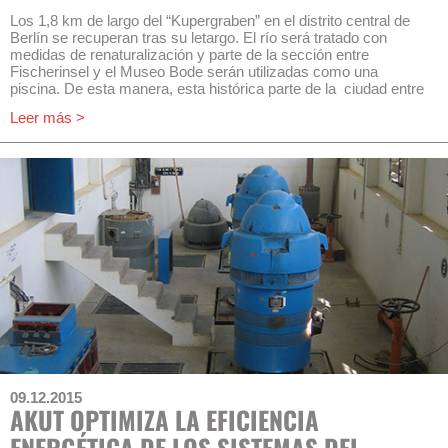
Los 1,8 km de largo del “Kupergraben” en el distrito central de
Berlín se recuperan tras su letargo. El río será tratado con
medidas de renaturalización y parte de la sección entre
Fischerinsel y el Museo Bode serán utilizadas como una
piscina. De esta manera, esta histórica parte de la ciudad entre
Schlossplatz y el Museo Bode volverá a tener una función.
Leer más >
A través de la Asociación sin ánimo de lucro Berlin e.V, AKUT
se encargará del diseño y la planificación de una instalación
filtradora para el tratamiento del agua del río. Participarán en la
planificación el Dr.-Ing.Pecher, socios de la
Ingenieurgesellschaft GmbH y el Kompetenzzentrum Wasser
Berlin GmbH.
En la prueba de la idoneidad de filtro, varios filtros deben
comprobarse y ajustarse a las especificaciones. La instalación
de filtrado debería construirse a mediados del año 2016 y
terminar en el 2018 con la comprobación y optimización.
09.12.2015
AKUT OPTIMIZA LA EFICIENCIA
ENERGÉTICA DE LOS SISTEMAS DEL