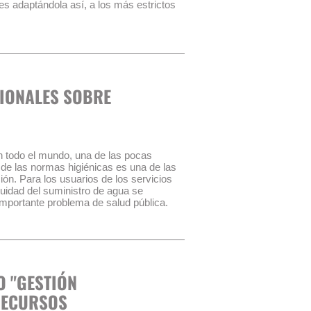
es adaptándola así, a los más estrictos
ad del rendimiento de depuración y al uso
e identificar las alternativas de
planta de tratamiento de aguas
IONALES SOBRE
os módulos, entre los cuales, la
nque de desnitrificación se completó con
timizar hidráulicamente la entrada y la
rificación. A medio plazo, también está
n todo el mundo, una de las pocas
ta de tratamiento, que está alcanzando
de las normas higiénicas es una de las
ga. Las reconstrucciones de años
ón. Para los usuarios de los servicios
álisis de puntos débiles, cuyos objetivos
uidad del suministro de agua se
fluente y lograr un funcionamiento más
mportante problema de salud pública.
 energético.
ra los proveedores de agua y
s y desafíos.
se encontró un rendimiento no óptimo de
causa era un sistema hidráulico
ia en cooperación internacional en
ada. Además, se produjo una acumulación
ado en proyectos en cooperación con GIZ
una corriente desfavorable del flujo y a
rnationale Zusammenarbeit) como
O "GESTIÓN
estadoras de Servicios de agua y
RECURSOS
te, AKUT ha abierto una nueva oficina
l de distribución y se adaptaron las
á ampliando su actividad también en