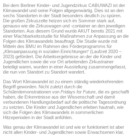
Bei dem Berliner Kinder- und Jugendzirkus CABUWAZI ist der
Klimawandel und seine Folgen allgegenwärtig. Dies ist an den
sechs Standorten in der Stadt besonders deutlich zu spüren.
Die großen Zirkuszelte heizen sich im Sommer stark auf,
genauso wie die Zirkuswagen und -container an den jeweiligen
Standorten. Aus diesem Grund wurde AKUT bereits 2021 mit
einer Machbarkeitsstudie für Maßnahmen zur Anpassung an die
Folgen des Klimawandels beauftragt. Die Studie wurde mit
Mitteln des BMU im Rahmen des Förderprogramms für
„Klimaanpassung in sozialen Einrichtungen“ (Laufzeit 2020 –
2023) gefördert. Die Arbeitsergebnisse an der die Kinder und
Jugendlichen sowie die vor Ort arbeitenden Zirkustrainer
beteiligt waren, wurden in einer Ausstellung zusammengefasst,
die nun von Standort zu Standort wandert.
Das Wort Klimawandel ist zu einem ständig wiederkehrenden
Begriff geworden. Nicht zuletzt durch die
Schülerdemonstrationen von
Fridays for Future
, die es geschafft
haben, die Erkenntnisse aus der Wissenschaft und damit
verbundenen Handlungsbedarf auf die politische Tagesordnung
zu setzten. Die Kinder und Jugendlichen erleben hautnah, wie
sich die Folgen des Klimawandels in sommerlichen
Hitzeperioden in der Stadt anfühlen.
Was genau der Klimawandel ist und wie er funktioniert ist aber
nicht allen Kinder- und Jugendlichen sowie Erwachsenen klar.