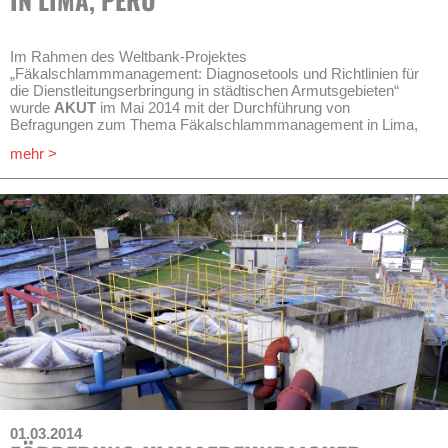
Im Rahmen des Weltbank-Projektes
„Fäkalschlammmanagement: Diagnosetools und Richtlinien für
die Dienstleitungserbringung in städtischen Armutsgebieten“
wurde
AKUT
im Mai 2014 mit der Durchführung von
Befragungen zum Thema Fäkalschlammmanagement in Lima,
Peru beauftragt. Diese Befragungen sind Teil einer weltweiten
mehr >
Untersuchung, die in fünf Städten auf vier Kontinenten
stattfindet.
Dies beinhaltet die Durchführung einer Haushaltsbefragung (720
Haushalte) und Fokusgruppendiskussionen, Erfassung und
Analyse von Fäkalschlammproben und die Dokumentation von
Transektbegehungen und Feldbeobachtungen.
01.03.2014