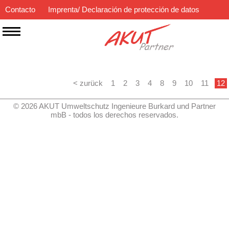
Contacto
Imprenta/ Declaración de protección de datos
ES
EN
DE
< zurück
1
2
3
4
8
9
10
11
12
© 2026 AKUT Umweltschutz Ingenieure Burkard und Partner
mbB - todos los derechos reservados.