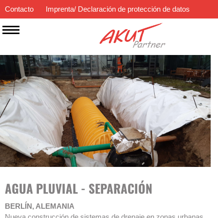
Contacto
Imprenta/ Declaración de protección de datos
ES
EN
DE
AGUA PLUVIAL - SEPARACIÓN
BERLÍN, ALEMANIA
Nueva construcción de sistemas de drenaje en zonas urbanas