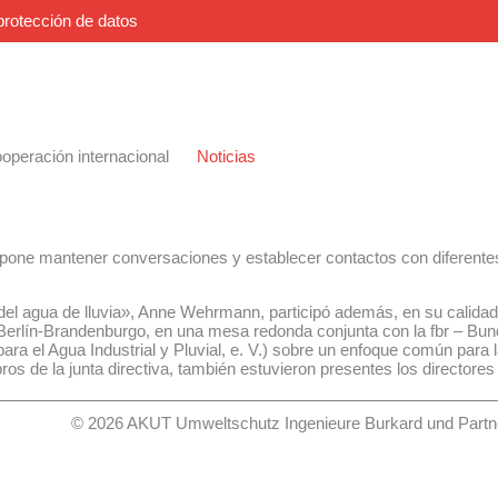
protección de datos
operación internacional
Noticias
pone mantener conversaciones y establecer contactos con diferentes 
el agua de lluvia», Anne Wehrmann, participó además, en su calidad d
Berlín-Brandenburgo, en una mesa redonda conjunta con la fbr – Bun
ra el Agua Industrial y Pluvial, e. V.) sobre un enfoque común para l
s de la junta directiva, también estuvieron presentes los directore
© 2026 AKUT Umweltschutz Ingenieure Burkard und Partne