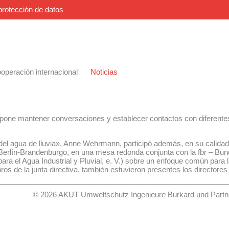
protección de datos
operación internacional
Noticias
pone mantener conversaciones y establecer contactos con diferentes 
el agua de lluvia», Anne Wehrmann, participó además, en su calidad d
Berlín-Brandenburgo, en una mesa redonda conjunta con la fbr – Bun
ra el Agua Industrial y Pluvial, e. V.) sobre un enfoque común para l
s de la junta directiva, también estuvieron presentes los directore
© 2026 AKUT Umweltschutz Ingenieure Burkard und Partne