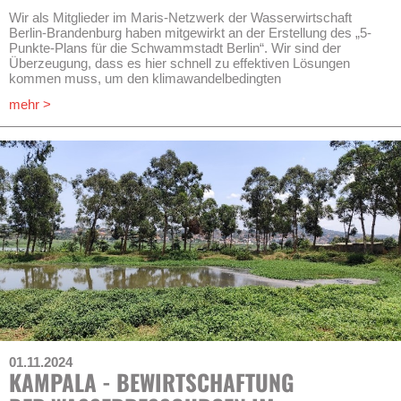
Wir als Mitglieder im Maris-Netzwerk der Wasserwirtschaft
Berlin-Brandenburg haben mitgewirkt an der Erstellung des „5-
Punkte-Plans für die Schwammstadt Berlin“. Wir sind der
Überzeugung, dass es hier schnell zu effektiven Lösungen
kommen muss, um den klimawandelbedingten
Herausforderungen gerecht werden zu können. Es sind mutige
mehr >
und nachhaltige Veränderungen bei Verwaltung, Finanzierung,
Regelung, Technologie und Ausbildung in dieser Stadt
notwendig.
Download:
5-Punkte-Plan für die Schwammstadt Berlin
01.11.2024
KAMPALA - BEWIRTSCHAFTUNG