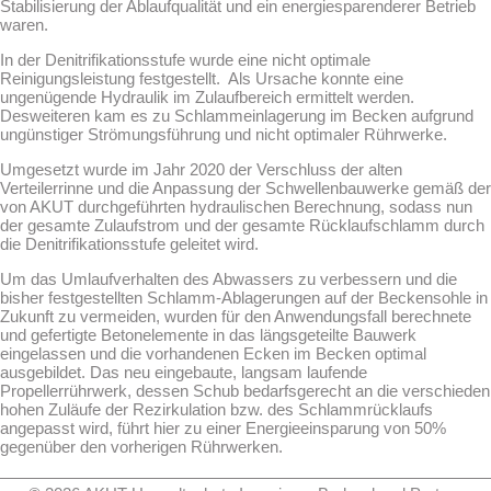
Stabilisierung der Ablaufqualität und ein energiesparenderer Betrieb
waren.
In der Denitrifikationsstufe wurde eine nicht optimale
Reinigungsleistung festgestellt. Als Ursache konnte eine
ungenügende Hydraulik im Zulaufbereich ermittelt werden.
Desweiteren kam es zu Schlammeinlagerung im Becken aufgrund
ungünstiger Strömungsführung und nicht optimaler Rührwerke.
Umgesetzt wurde im Jahr 2020 der Verschluss der alten
Verteilerrinne und die Anpassung der Schwellenbauwerke gemäß der
von AKUT durchgeführten hydraulischen Berechnung, sodass nun
der gesamte Zulaufstrom und der gesamte Rücklaufschlamm durch
die Denitrifikationsstufe geleitet wird.
Um das Umlaufverhalten des Abwassers zu verbessern und die
bisher festgestellten Schlamm-Ablagerungen auf der Beckensohle in
Zukunft zu vermeiden, wurden für den Anwendungsfall berechnete
und gefertigte Betonelemente in das längsgeteilte Bauwerk
eingelassen und die vorhandenen Ecken im Becken optimal
ausgebildet. Das neu eingebaute, langsam laufende
Propellerrührwerk, dessen Schub bedarfsgerecht an die verschieden
hohen Zuläufe der Rezirkulation bzw. des Schlammrücklaufs
angepasst wird, führt hier zu einer Energieeinsparung von 50%
gegenüber den vorherigen Rührwerken.