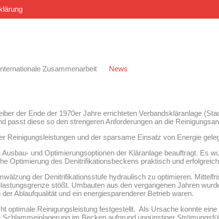
klärung
Internationale Zusammenarbeit
News
ber der Ende der 1970er Jahre errichteten Verbandskläranlage (Sta
 und passt diese so den strengeren Anforderungen an die Reinigungsa
 der Reinigungsleistungen und der sparsame Einsatz von Energie geleg
 Ausbau- und Optimierungsoptionen der Kläranlage beauftragt. Es wu
e Optimierung des Denitrifikationsbeckens praktisch und erfolgrei
älzung der Denitrifikationsstufe hydraulisch zu optimieren. Mittelfr
Belastungsgrenze stößt. Umbauten aus den vergangenen Jahren wurd
g der Ablaufqualität und ein energiesparenderer Betrieb waren.
nicht optimale Reinigungsleistung festgestellt. Als Ursache konnte ei
u Schlammeinlagerung im Becken aufgrund ungünstiger Strömungsfüh