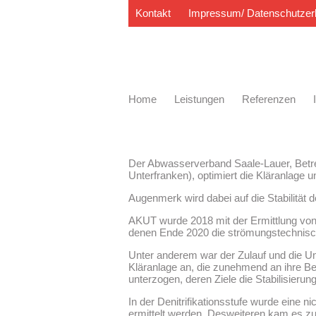
Kontakt
Impressum/ Datenschutzer
Home
Leistungen
Referenzen
Der Abwasserverband Saale-Lauer, Betrei
Unterfranken), optimiert die Kläranlage
Augenmerk wird dabei auf die Stabilität
AKUT wurde 2018 mit der Ermittlung von
denen Ende 2020 die strömungstechnisch
Unter anderem war der Zulauf und die Umw
Kläranlage an, die zunehmend an ihre 
unterzogen, deren Ziele die Stabilisierun
In der Denitrifikationsstufe wurde eine 
ermittelt werden. Desweiteren kam es z