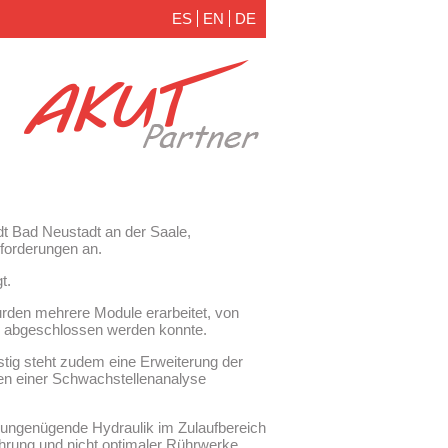
ES
EN
DE
dt Bad Neustadt an der Saale,
nforderungen an.
t.
rden mehrere Module erarbeitet, von
ch abgeschlossen werden konnte.
istig steht zudem eine Erweiterung der
en einer Schwachstellenanalyse
ne ungenügende Hydraulik im Zulaufbereich
rung und nicht optimaler Rührwerke.