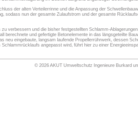
chluss der alten Verteilerrinne und die Anpassung der Schwellenb
g, sodass nun der gesamte Zulaufstrom und der gesamte Rücklaufsch
u verbessern und die bisher festgestellten Schlamm-Ablagerungen 
ll berechnete und gefertigte Betonelemente in das längsgeteilte Ba
as neu eingebaute, langsam laufende Propellerrührwerk, dessen Sch
s Schlammrücklaufs angepasst wird, führt hier zu einer Energieein
© 2026 AKUT Umweltschutz Ingenieure Burkard und 