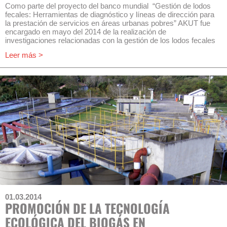
Como parte del proyecto del banco mundial “Gestión de lodos
fecales: Herramientas de diagnóstico y líneas de dirección para
la prestación de servicios en áreas urbanas pobres” AKUT fue
encargado en mayo del 2014 de la realización de
investigaciones relacionadas con la gestión de los lodos fecales
en Lima, Perú. Estos estudios son parte de una investigación
Leer más >
global que tiene lugar en cinco ciudades de cuatro continentes.
Esto implica la realización de estudios en hogares (720
hogares) y grupos de discusión, recolección y análisis de
muestras de lodos fecales y documentación de las
observaciones de campo.
01.03.2014
PROMOCIÓN DE LA TECNOLOGÍA
ECOLÓGICA DEL BIOGÁS EN