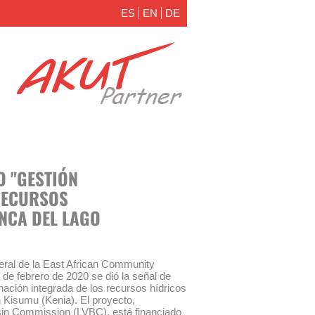
ES
EN
DE
O "GESTIÓN
RECURSOS
ENCA DEL LAGO
eral de la East African Community
de febrero de 2020 se dió la señal de
ación integrada de los recursos hídricos
n Kisumu (Kenia). El proyecto,
sin Commission (LVBC), está financiado