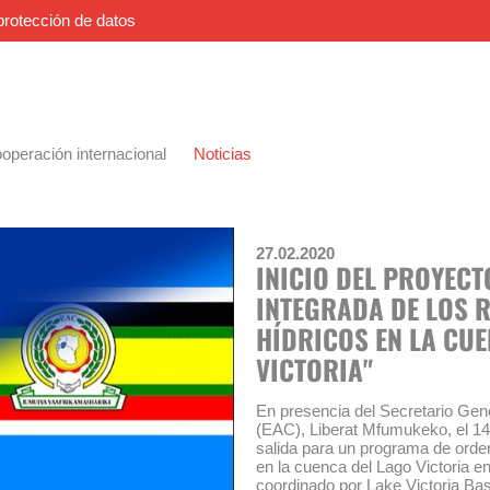
protección de datos
operación internacional
Noticias
27.02.2020
INICIO DEL PROYECT
INTEGRADA DE LOS 
HÍDRICOS EN LA CU
VICTORIA"
En presencia del Secretario Gen
(EAC), Liberat Mfumukeko, el 14 
salida para un programa de orden
en la cuenca del Lago Victoria e
coordinado por Lake Victoria Ba