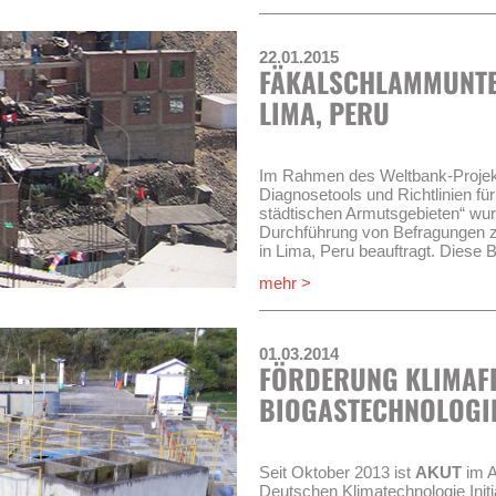
Sektororganisation OTASS (Orga
Servicios de Saneamiento) soll d
reorganisiert werden.
22.01.2015
FÄKALSCHLAMM­UNTE
Wasserver- und Abwasserentso
bestimmten Leistungskriterien ni
LIMA, PERU
Übergangsverwaltung gestellt we
RAT), um die Versorgungssituati
AKUT
wurde dazu mit dem Part
Im Rahmen des Weltbank-Proje
drei Handlungsfeldern das Pro
Diagnosetools und Richtlinien für
1. Umsetzung des Gesetzes zur
städtischen Armutsgebieten“ wu
Siedlungswasserwirtschaft
Durchführung von Befragunge
2. Verbesserung der Leistungsfä
in Lima, Peru beauftragt. Diese B
Übergangsverwaltung
Untersuchung, die in fünf Städten 
mehr >
3. Verbesserung des Abwasse
Dies beinhaltet die Durchführun
Die Projektlaufzeit ist auf 4 Jahr
Haushalte) und Fokusgruppendis
Fäkalschlammproben und die Do
01.03.2014
und Feldbeobachtungen.
FÖRDERUNG KLIMAF
BIOGASTECHNOLOGIE
Seit Oktober 2013 ist
AKUT
im A
Deutschen Klimatechnologie Initiat