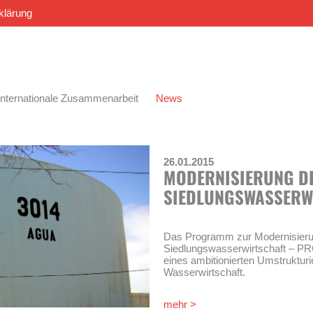
klärung
Internationale Zusammenarbeit
News
26.01.2015
MODERNISIERUNG D
SIEDLUNGS­WASSER­
Das Programm zur Modernisieru
Siedlungswasserwirtschaft – PR
eines ambitionierten Umstruktur
Wasserwirtschaft.
Durch das „Gesetz zur Modernisi
mehr >
Servicios de Saneamiento Nº 30