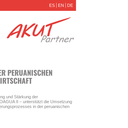
ES
EN
DE
ER PERUANISCHEN
WIRTSCHAFT
ng und Stärkung der
OAGUA II – unterstützt die Umsetzung
ierungsprozesses in der peruanischen
erung“ (Ley de Modernización de los
045) und die Schaffung der neuen