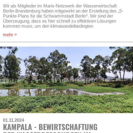
Wir als Mitglieder im Maris-Netzwerk der Wasserwirtschaft
Berlin-Brandenburg haben mitgewirkt an der Erstellung des „5-
Punkte-Plans für die Schwammstadt Berlin“. Wir sind der
Überzeugung, dass es hier schnell zu effektiven Lösungen
kommen muss, um den klimawandelbedingten
Herausforderungen gerecht werden zu können. Es sind mutige
mehr >
und nachhaltige Veränderungen bei Verwaltung, Finanzierung,
Regelung, Technologie und Ausbildung in dieser Stadt
notwendig.
Download:
5-Punkte-Plan für die Schwammstadt Berlin
01.11.2024
KAMPALA - BEWIRTSCHAFTUNG