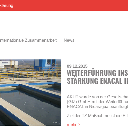
klärung
Internationale Zusammenarbeit
News
09.12.2015
WEITERFÜHRUNG INS
STÄRKUNG ENACAL I
AKUT wurde von der Gesellschaf
(GIZ) GmbH mit der Weiterführung
ENACAL in Nicaragua beauftragt
Ziel der TZ Maßnahme ist die Ef
Sanitärversorgung. Dabei wird die
mehr >
Wasserver- und Abwasserentso