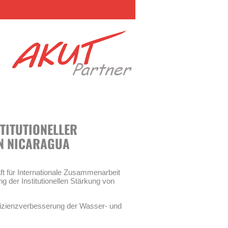
TITUTIONELLER
N NICARAGUA
t für Internationale Zusammenarbeit
 der Institutionellen Stärkung von
fizienzverbesserung der Wasser- und
 institutionelle Stärkung des nationalen
rgers Empresa Nicaragüense de