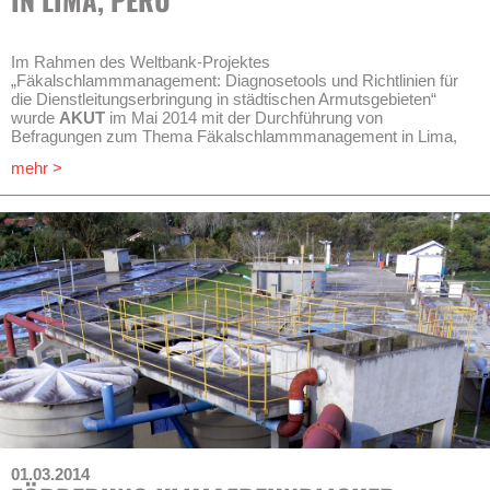
Im Rahmen des Weltbank-Projektes
„Fäkalschlammmanagement: Diagnosetools und Richtlinien für
die Dienstleitungserbringung in städtischen Armutsgebieten“
wurde
AKUT
im Mai 2014 mit der Durchführung von
Befragungen zum Thema Fäkalschlammmanagement in Lima,
Peru beauftragt. Diese Befragungen sind Teil einer weltweiten
mehr >
Untersuchung, die in fünf Städten auf vier Kontinenten
stattfindet.
Dies beinhaltet die Durchführung einer Haushaltsbefragung (720
Haushalte) und Fokusgruppendiskussionen, Erfassung und
Analyse von Fäkalschlammproben und die Dokumentation von
Transektbegehungen und Feldbeobachtungen.
01.03.2014